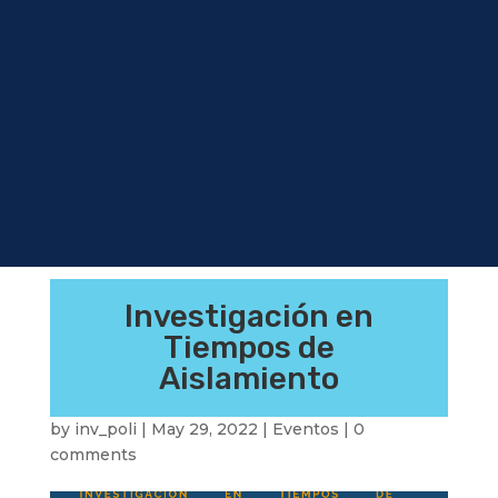
Investigación en
Tiempos de
Aislamiento
by
inv_poli
|
May 29, 2022
|
Eventos
|
0
comments