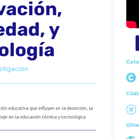
vación,
edad, y
ología
Cate
stigación

Códi

tión educativa que influyen en la deserción, la
zaje en la educación técnica y tecnológica
Últi