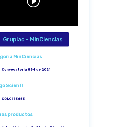
Gruplac - MinCiencias
goria MinCiencias
Convocatoria 894 de 2021
go ScienTI
COL0175655
mos productos