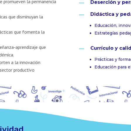
K
 que promueven la permanencia
Deserción y pe
K
Didáctica y pe
icas que disminuyan la
Educación, innov
dácticas que fomenta la
Estrategías ped
K
señanza-aprendizaje que
Currículo y cal
adémica.
Prácticas y form
rten a la innovación
Educación para e
sector productivo
ividad