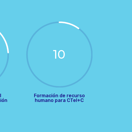
10
l
Formación de recurso
ción
humano para CTeI+C