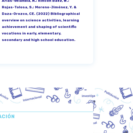
Arias-Velandia, N.; Rincón Báez, W.;
Rojas-Tolosa, S.; Moreno-Jiménez, Y. &
Daza-Orozco, CE. (2022) Bibliographical
overview on science activities, learning
achievement and shaping of scientific
vocations in early, elementary,
secondary and high school education.
ACIÓN