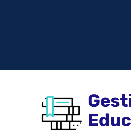
Gest
Educ