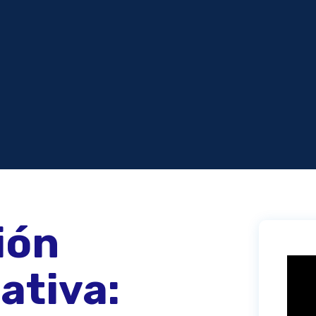
ión
ativa: